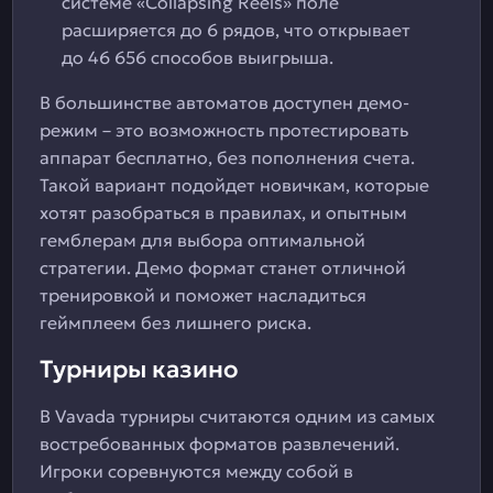
системе «Collapsing Reels» поле
расширяется до 6 рядов, что открывает
до 46 656 способов выигрыша.
В большинстве автоматов доступен демо-
режим – это возможность протестировать
аппарат бесплатно, без пополнения счета.
Такой вариант подойдет новичкам, которые
хотят разобраться в правилах, и опытным
гемблерам для выбора оптимальной
стратегии. Демо формат станет отличной
тренировкой и поможет насладиться
геймплеем без лишнего риска.
Турниры казино
В Vavada турниры считаются одним из самых
востребованных форматов развлечений.
Игроки соревнуются между собой в