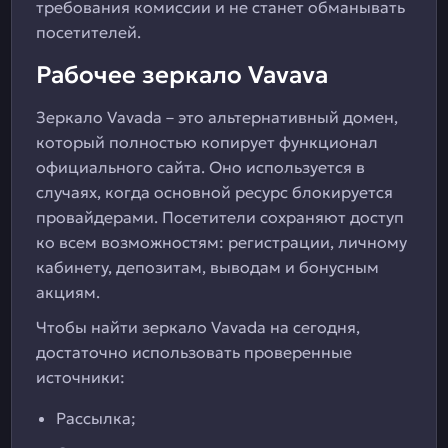
требования комиссии и не станет обманывать
посетителей.
Рабочее зеркало Vavava
Зеркало Vavada – это альтернативный домен,
который полностью копирует функционал
официального сайта. Оно используется в
случаях, когда основной ресурс блокируется
провайдерами. Посетители сохраняют доступ
ко всем возможностям: регистрации, личному
кабинету, депозитам, выводам и бонусным
акциям.
Чтобы найти зеркало Vavada на сегодня,
достаточно использовать проверенные
источники:
Рассылка;