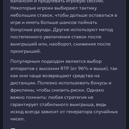
балансом и продлевать игровую сессию.
Некоторые игроки выбирают тактику
небольших ставок, чтобы дольше оставаться в
игре и иметь больше шансов поймать
бонусные раунды. Другие используют метод
постепенного увеличения ставок после
выигрышей или, наоборот, снижения после
проигрышей.
Популярным подходом является выбор
аппаратов с высоким RTP (от 96% и выше), так
как они чаще возвращают средства на
дистанции. Полезно использовать бонусы и
фриспины, чтобы снизить риски. Однако
важно помнить: любая стратегия не
гарантирует стабильного выигрыша, ведь
исход всегда зависит от генератора случайных
чисел.