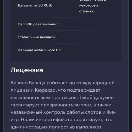
Депозит от 50 RUB;
некоторых
странах.
От 5000 развлечений;
Стабильные выплаты;
Наличие мобильного ПО.
Лицензия
Казино Вавада работает по международной
лицензии Кюрасао, что подтверждает
легальность всех процессов. Такой документ
гарантирует прозрачность выплат, а также
независимый контроль работы слотов и live-
игр. Наличие сертификата гарантирует, что
администрация полностью выполняет