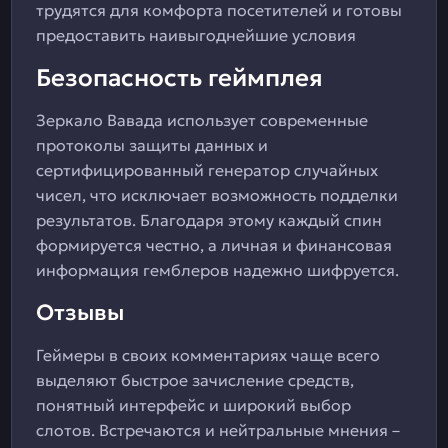
трудятся для комфорта посетителей и готовы
предоставить наивыгоднейшие условия
Безопасность геймплея
Зеркало Вавада использует современные
протоколы защиты данных и
сертифицированный генератор случайных
чисел, что исключает возможность подделки
результатов. Благодаря этому каждый спин
формируется честно, а личная и финансовая
информация гемблеров надежно шифруется.
Отзывы
Геймеры в своих комментариях чаще всего
выделяют быстрое зачисление средств,
понятный интерфейс и широкий выбор
слотов. Встречаются и нейтральные мнения –