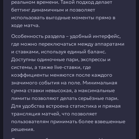
реальном времени. Такой подход делает
беттинг динамичным и позволяет
использовать выгодные моменты прямо в
ходе матча.
Особенность раздела – удобный интерфейс,
где можно переключаться между аппаратами
и ставками, используя единый баланс.
Доступны одиночные пари, экспрессы и
системы, а также live-ставки, где
коэффициенты меняются после каждого
значимого события на поле. Минимальная
сумма ставки невысокая, а максимальные
лимиты позволяют делать серьёзные пари.
Для удобства встроена статистика и прямая
трансляция матчей, что позволяет
пользователям принимать более взвешенные
решения.