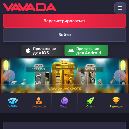
Зарегистрироваться
Войти
Приложение
Приложение
для IOS
для Android
VAVADA JACKPOTS
Слоты
Live-игры
Спорт
Crash
Турниры