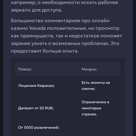
например, о необходимости искать рабочее
зеркало для доступа.
Большинство комментариев про онлайн
казино Vavada положительные, но просмотр
как преимуществ, так и недостатков поможет
заранее узнать о возможных проблемах. Это
предоставит больше опыта.
Плюсы:
Минусы:
Есть лимиты на
Лицензия Кюрасао;
снятие;
Ограничение в
Депозит от 50 RUB;
некоторых
странах.
От 5000 развлечений;