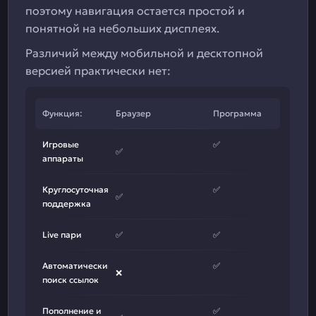
поэтому навигация остается простой и
понятной на небольших дисплеях.
Различий между мобильной и десктопной
версией практически нет:
Функция:
Браузер
Программа
Игровые
✅
✅
аппараты
Круглосуточная
✅
✅
поддержка
Live пари
✅
✅
Автоматический
✅
❌
поиск ссылок
Пополнение и
✅